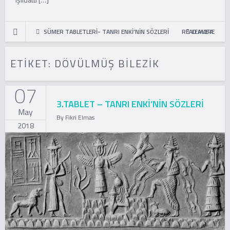
SÜMER TABLETLERİ- TANRI ENKİ’NİN SÖZLERİ
READ MORE
LEAVE A
COMMENT
ETIKET:
DÖVÜLMÜŞ BILEZIK
07
3.TABLET – TANRI ENKİ’NİN SÖZLERİ
May
By
Fikri Elmas
2018