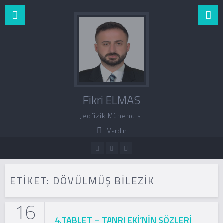
Fikri ELMAS
Jeofizik Mühendisi
Mardin
ETIKET:
DÖVÜLMÜŞ BILEZIK
16
4.TABLET – TANRI EKİ’NİN SÖZLERİ