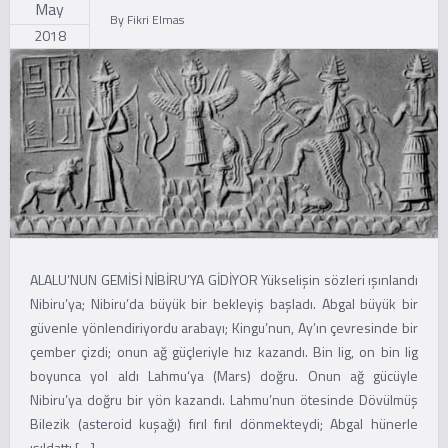
May
By
Fikri Elmas
2018
ALALU’NUN GEMİSİ NİBİRU’YA GİDİYOR Yükselişin sözleri ışınlandı
Nibiru’ya; Nibiru’da büyük bir bekleyiş başladı. Abgal büyük bir
güvenle yönlendiriyordu arabayı; Kingu’nun, Ay’ın çevresinde bir
çember çizdi; onun ağ güçleriyle hız kazandı. Bin lig, on bin lig
boyunca yol aldı Lahmu‘ya (Mars) doğru. Onun ağ gücüyle
Nibiru’ya doğru bir yön kazandı. Lahmu’nun ötesinde Dövülmüş
Bilezik (asteroid kuşağı) fırıl fırıl dönmekteydi; Abgal hünerle
ışıldattı […]